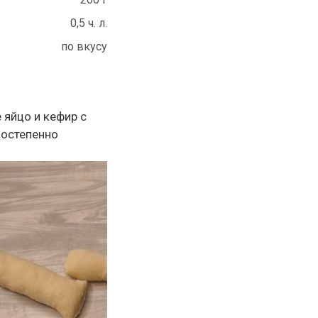
0,5 ч. л.
по вкусу
 яйцо и кефир с
постепенно