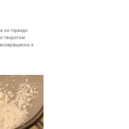
де он гораздо
яю творогом
, возвращаюсь к