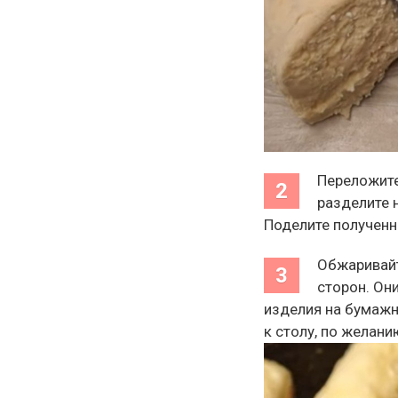
Переложите
разделите 
Поделите полученн
Обжаривайт
сторон. Он
изделия на бумажн
к столу, по желан