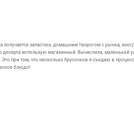
а получается запастись домашним творогом с рынка, иног
о десерта использую магазинный. Вычислила, маленькой у
. Это при том, что несколько брусочков я съедаю в процес
ческое блюдо!