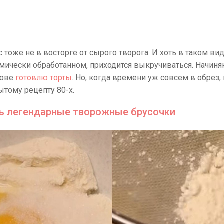
 тоже не в восторге от сырого творога. И хоть в таком ви
рмически обработанном, приходится выкручиваться. Начин
нове
готовлю торты
. Но, когда времени уж совсем в обрез
тому рецепту 80-х.
ть легендарные творожные брусочки