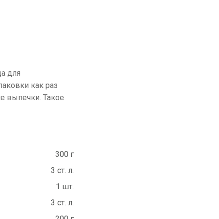
да для
паковки как раз
се выпечки. Такое
300 г
3 ст. л.
1 шт.
3 ст. л.
200 г