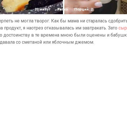
20 минут
Легко
Порций: 2
ерпеть не могла творог. Как бы мама ни старалась сдобрит
а продукт, я наотрез отказывалась им завтракать. Зато
сыр
По достоинству в те времена мною были оценены и бабуш
подавала со сметаной или яблочным джемом.