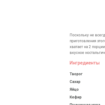
Поскольку не всегд
приготовления этог
хватает на 2 порции
вкусное ностальги
Ингредиенты
Творог
Сахар
Яйцо
Кефир
Пшеничная мука