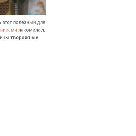
ь этот полезный для
никами
лакомилась
кины
творожные