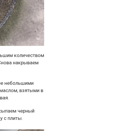
ольшим количеством
 Снова накрываем
 ее небольшими
маслом, взятыми в
вая.
Всыпаем черный
 с плиты.