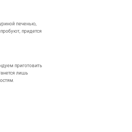
куриной печенью,
спробуют, придется
ендуем приготовить
танется лишь
остям.