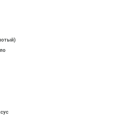
лотый)
ло
ксус