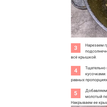
Нарезаем г
подсолнечн
всё крышкой.
Тщательно 
кусочками.
равных пропорциях
Добавляем 
молотый пе
Накрываем ее кры