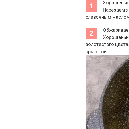
Хорошенько
Нарезаем я
сливочным маслом
Обжариваем 
Хорошенько
золотистого цвета
крышкой.