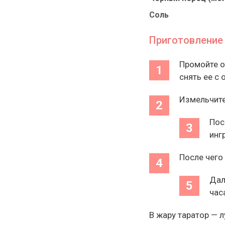
Соль
Приготовление
Промойте о
снять ее с 
Измельчите
Пос
инг
После чего
Дал
час
В жару таратор — л