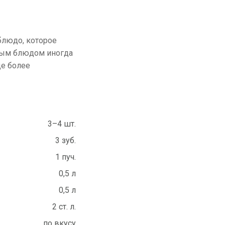
блюдо, которое
орым блюдом иногда
ще более
3–4 шт.
3 зуб.
1 пуч.
0,5 л
0,5 л
2 ст. л.
по вкусу