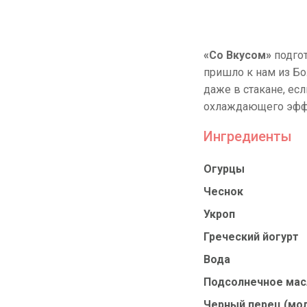
«Со Вкусом»
подгот
пришло к нам из Бо
даже в стакане, ес
охлаждающего эфф
Ингредиенты
Огурцы
Чеснок
Укроп
Греческий йогурт
Вода
Подсолнечное мас
Черный перец (мо