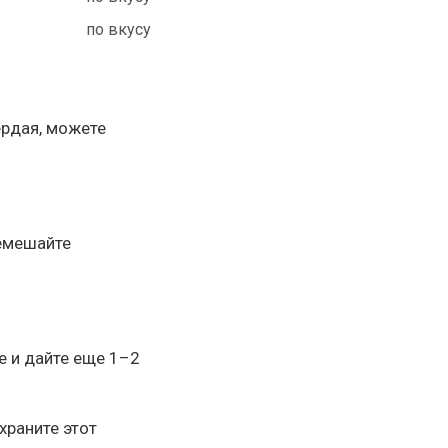
по вкусу
ердая, можете
ремешайте
е и дайте еще 1–2
храните этот