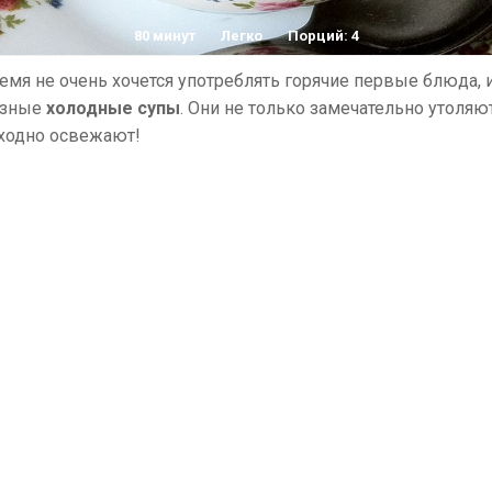
80 минут
Легко
Порций: 4
емя не очень хочется употреблять горячие первые блюда, и
азные
холодные супы
. Они не только замечательно утоляю
сходно освежают!