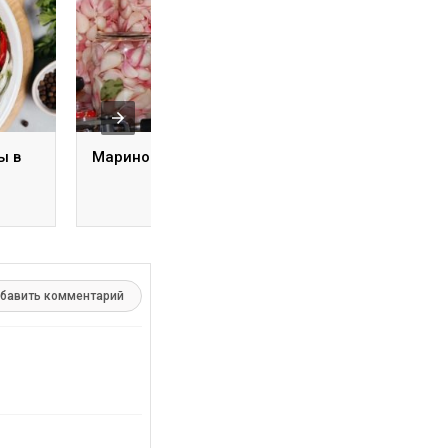
ы в
Маринованный чеснок
Подлива из
шампиньонов
бавить комментарий