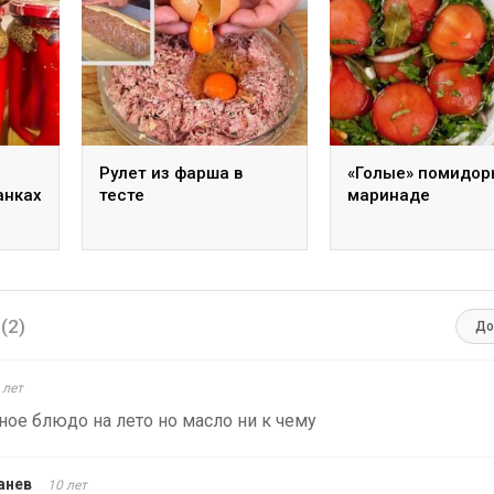
Рулет из фарша в
«Голые» помидор
анках
тесте
маринаде
и
(2)
До
 лет
ное блюдо на лето но масло ни к чему
анев
10 лет