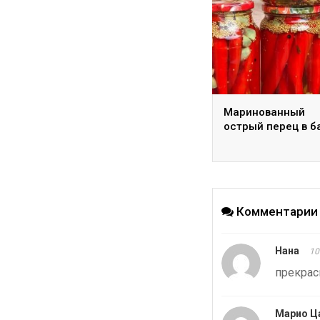
Маринованный
острый перец в б
Комментари
Нана
10
прекрас
Марио Ц