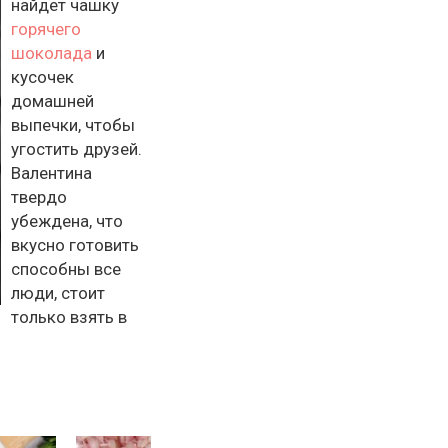
найдет чашку
горячего
шоколада
и
кусочек
домашней
выпечки, чтобы
угостить друзей.
Валентина
твердо
убеждена, что
вкусно готовить
способны все
люди, стоит
только взять в