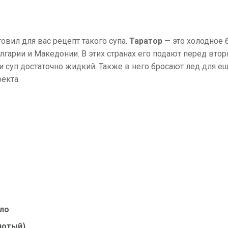
овил для вас рецепт такого супа.
Таратор
— это холодное 
лгарии и Македонии. В этих странах его подают перед вт
ли суп достаточно жидкий. Также в него бросают лед для е
екта.
ло
лотый)