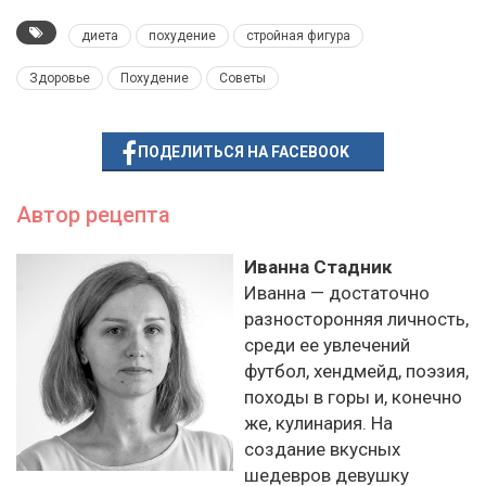
диета
похудение
стройная фигура
Здоровье
Похудение
Советы
ПОДЕЛИТЬСЯ НА FACEBOOK
Автор рецепта
Иванна Стадник
Иванна — достаточно
разносторонняя личность,
среди ее увлечений
футбол, хендмейд, поэзия,
походы в горы и, конечно
же, кулинария. На
создание вкусных
шедевров девушку