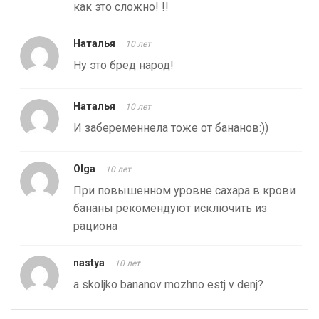
как это сложно! !!
Наталья
10 лет
Ну это бред народ!
Наталья
10 лет
И забеременнела тоже от бананов:))
Olga
10 лет
При повышенном уровне сахара в крови
бананы рекомендуют исключить из
рациона
nastya
10 лет
a skoljko bananov mozhno estj v denj?