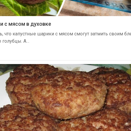
и с мясом в духовке
ь, что капустные шарики с мясом смогут затмить своим б
 голубцы. А…