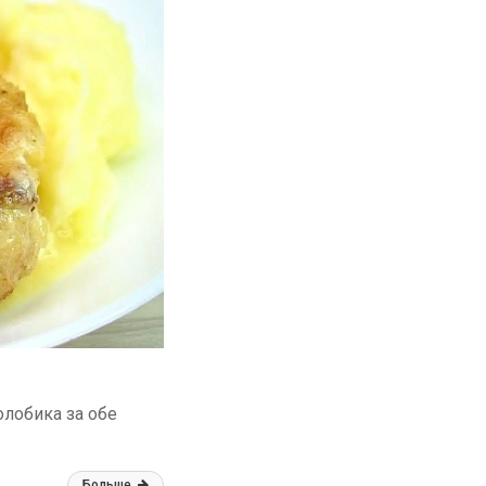
олобика за обе
Больше